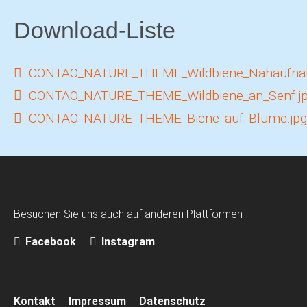
Download-Liste
CONTAO_NATURE_THEME_Wildbiene_Nahaufna
CONTAO_NATURE_THEME_Wildbiene_an_Senf.j
CONTAO_NATURE_THEME_Biene_auf_Blume.jpg
Besuchen Sie uns auch auf anderen Plattformen
Facebook
Instagram
Navigation
Kontakt
Impressum
Datenschutz
überspringen