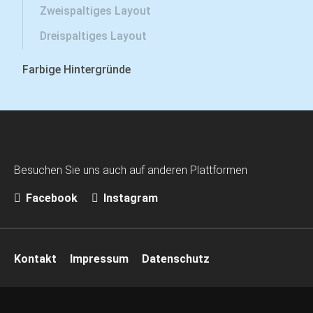
Zweispaltiges Layout
Dreispaltiges Layout
Farbige Hintergründe
Besuchen Sie uns auch auf anderen Plattformen
Facebook
Instagram
Navigation
Kontakt
Impressum
Datenschutz
überspringen